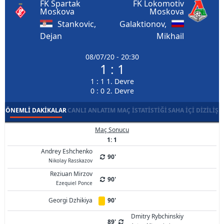
FK Spartak
FK Lokomotiv
Moskova
Moskova
Stankovic,
Galaktionov,
Dejan
Mikhail
08/07/20 - 20:30
1 : 1
1 : 1 1. Devre
0 : 0 2. Devre
ÖNEMLI DAKIKALAR
CANLI ANLATIM
MAÇ İSTATISTIĞI
SAHA İÇI DIZILIŞ
Maç Sonucu
1: 1
Andrey Eshchenko
90'
Nikolay Rasskazov
Reziuan Mirzov
90'
Ezequiel Ponce
Georgi Dzhikiya
90'
Dmitry Rybchinskiy
89'