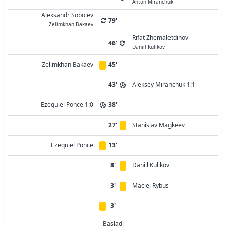
Anton Miranchuk
Aleksandr Sobolev
79'
Zelimkhan Bakaev
Rifat Zhemaletdinov
46'
Daniil Kulikov
Zelimkhan Bakaev
45'
43'
Aleksey Miranchuk 1:1
Ezequiel Ponce 1:0
38'
27'
Stanislav Magkeev
Ezequiel Ponce
13'
8'
Daniil Kulikov
3'
Maciej Rybus
3'
Başladı