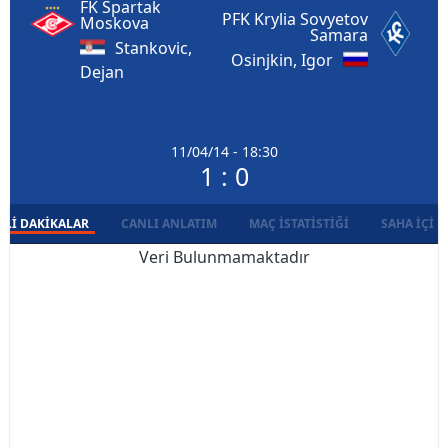
FK Spartak
PFK Krylia Sovyetov
Moskova
Samara
Stankovic,
Osinjkin, Igor
Dejan
11/04/14 - 18:30
1 : 0
LI DAKIKALAR
CANLI ANLATIM
MAÇ İSTATISTIĞI
SAHA İÇI D
Veri Bulunmamaktadır