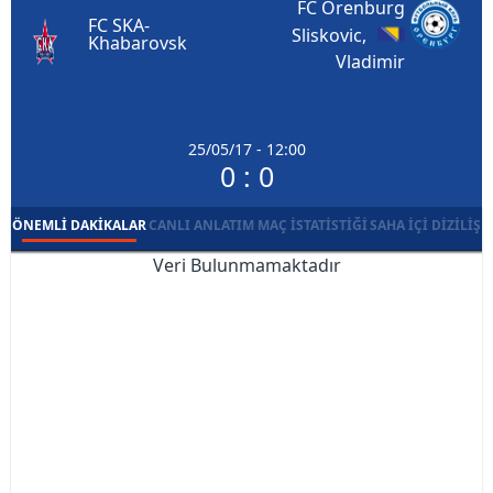
FC Orenburg
FC SKA-
Sliskovic,
Khabarovsk
Vladimir
25/05/17 - 12:00
0 : 0
ÖNEMLI DAKIKALAR
CANLI ANLATIM
MAÇ İSTATISTIĞI
SAHA İÇI DIZILIŞ
Veri Bulunmamaktadır