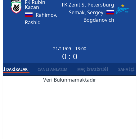
FK Rubin
FK Zenit St Petersburg
Kazan
Semak, Sergey
Rahimov,
Bogdanovich
Rashid
21/11/09 - 13:00
0 : 0
LI DAKIKALAR
CANLI ANLATIM
MAÇ İSTATISTIĞI
SAHA İÇI D
Veri Bulunmamaktadır