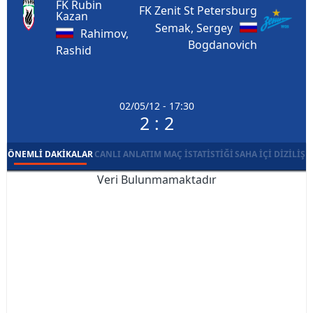
FK Rubin
FK Zenit St Petersburg
Kazan
Semak, Sergey
Rahimov,
Bogdanovich
Rashid
02/05/12 - 17:30
2 : 2
ÖNEMLI DAKIKALAR
CANLI ANLATIM
MAÇ İSTATISTIĞI
SAHA İÇI DIZILIŞ
Veri Bulunmamaktadır