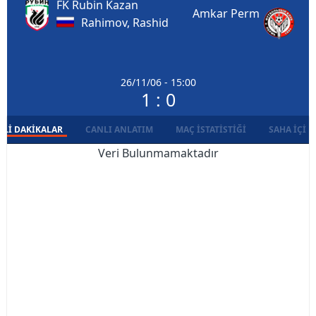
FK Rubin Kazan
Amkar Perm
Rahimov, Rashid
26/11/06 - 15:00
1 : 0
LI DAKIKALAR
CANLI ANLATIM
MAÇ İSTATISTIĞI
SAHA İÇI D
Veri Bulunmamaktadır