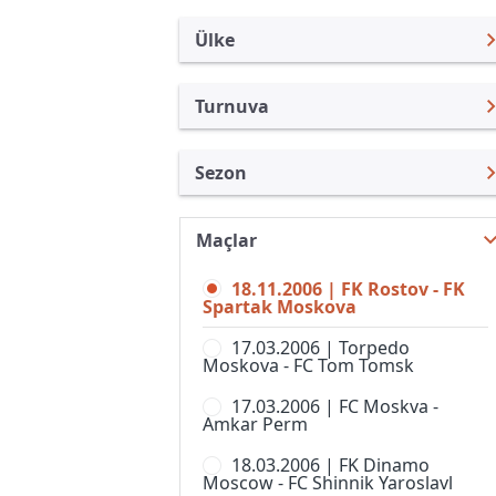
Ülke
Turnuva
Rusya
Premier Lig
Sezon
Türkiye
Rusya Kupası
Wischaja Lig 2006
Uluslararası
Süper Kupa
Maçlar
Premier Lig 26/27
Uluslararası Kulüpler
1. Liga
18.11.2006 | FK Rostov - FK
Premier Lig 25/26
Turkiye
Spartak Moskova
2. Liga, Division A
Premier Lig 24/25
İngiltere
17.03.2006 | Torpedo
2. Liga, Division B, Grup 1
Moskova - FC Tom Tomsk
Premier Lig 23/24
İspanya
2. Liga, Division B, Grup 2
17.03.2006 | FC Moskva -
Premier Lig 22/23
Almanya Amatör
Amkar Perm
2. Liga, Division B, Grup 3
Premier Lig 21/22
Fransa
18.03.2006 | FK Dinamo
2. Liga, Division B, Grup 4
Moscow - FC Shinnik Yaroslavl