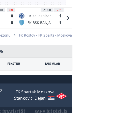
00
68
21:00
73
'
21:15
59
0
1
0
FK Zeljeznicar
Etoile
Sarajevo
Carouge
0
1
1
FK BSK BANJA
Neuchatel
LUKA
Xamax
Sezonu
FK Rostov - FK Spartak Moskova
06
FİKSTÜR
TAKIMLAR
0
FK Spartak Moskova
Stankovic, Dejan
 İSTATISTIĞI
SAHA İÇI DIZILIŞ