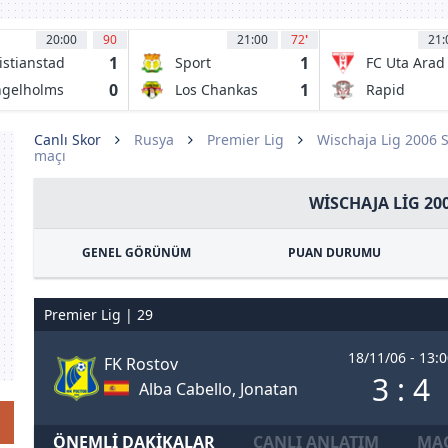
20:00
90
21:00
72
'
21:
1
1
istianstad
Sport
FC Uta Arad
Huancayo
0
1
gelholms
Los Chankas
Rapid
CYC
Bucuresti
1923
Canlı Skor
Rusya
Premier Lig
Wischaja Lig 2006 
maçı
WISCHAJA LIG 20
GENEL GÖRÜNÜM
PUAN DURUMU
Premier Lig | 29
18/11/06 - 13:0
FK Rostov
3 : 4
Alba Cabello, Jonatan
ÖNEMLI DAKIKALAR
CANLI ANLATIM
MAÇ