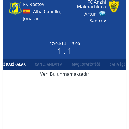
FC Anzhi
FK Rostov
Makhachkala
Alba Cabello,
Artur
Jonatan
Sadirov
27/04/14 - 15:00
1 : 1
LI DAKIKALAR
CANLI ANLATIM
MAÇ İSTATISTIĞI
SAHA İÇI D
Veri Bulunmamaktadır