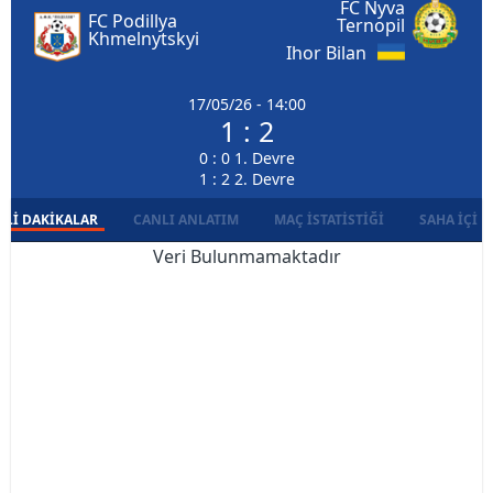
FC Nyva
FC Podillya
Ternopil
Khmelnytskyi
Ihor Bilan
17/05/26 - 14:00
1 : 2
0 : 0 1. Devre
1 : 2 2. Devre
LI DAKIKALAR
CANLI ANLATIM
MAÇ İSTATISTIĞI
SAHA İÇI D
Veri Bulunmamaktadır