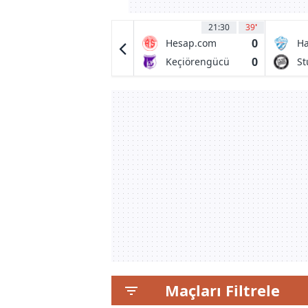
20:30
82
'
21:30
39
'
0
0
CSKA
Hesap.com
Ha
Moskova
Antalyaspor
0
0
FK Rostov
Keçiörengücü
St
Maçları Filtrele