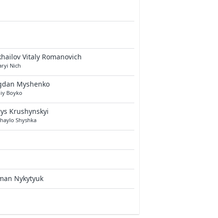
hailov Vitaly Romanovich
ryi Nich
gdan Myshenko
liy Boyko
ys Krushynskyi
haylo Shyshka
man Nykytyuk