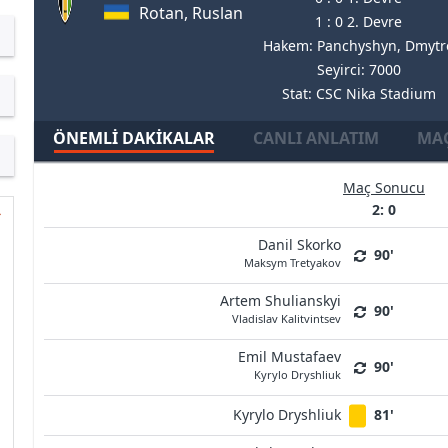
Rotan, Ruslan
1 : 0 2. Devre
Hakem: Panchyshyn, Dmytr
Seyirci: 7000
Stat: CSC Nika Stadium
ÖNEMLI DAKIKALAR
CANLI ANLATIM
MAÇ
Maç Sonucu
2: 0
Danil Skorko
90'
Maksym Tretyakov
Artem Shulianskyi
90'
Vladislav Kalitvintsev
Emil Mustafaev
90'
Kyrylo Dryshliuk
Kyrylo Dryshliuk
81'