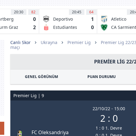
20:30
82
20:45
64
20:
0
1
rtberg
Deportivo
Atletico
Riestra AFBC
Tucuman
2
0
urm Graz
Estudiantes
CA Sarmien
de La Plata
Junin
Canlı Skor
Ukrayna
Premier Lig
Premier Lig 22/2
maçı
PREMIER LIG 22/
GENEL GÖRÜNÜM
PUAN DURUMU
Premier Lig | 9
22/10/22 - 15:00
2 : 0
1 : 0 1. Devre
FC Oleksandriya
0 : 0 1. Devre