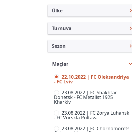
Ülke
Turnuva
Ukrayna
Premier Lig
Sezon
Türkiye
Persha Ligi
Premier Lig 22/23
Uluslararası
Süper Kupa
Maçlar
Premier Lig 26/27
Uluslararası Kulüpler
U19
22.10.2022 | FC Oleksandriya
Premier Lig 25/26
Turkiye
- FC Lviv
U21 Şampiyonası
Premier Lig 24/25
İngiltere
23.08.2022 | FC Shakhtar
Ukrayna Kupası
Donetsk - FC Metalist 1925
Premier Lig 23/24
İspanya
Kharkiv
Premier Lig 21/22
Almanya Amatör
23.08.2022 | FC Zorya Luhansk
- FC Vorskla Poltava
Premier Lig 20/21
Fransa
23.08.2022 | FC Chornomorets