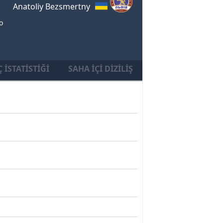
Anatoliy Bezsmertny
o
 İSTATISTIĞI
SAHA İÇI DIZILIŞ