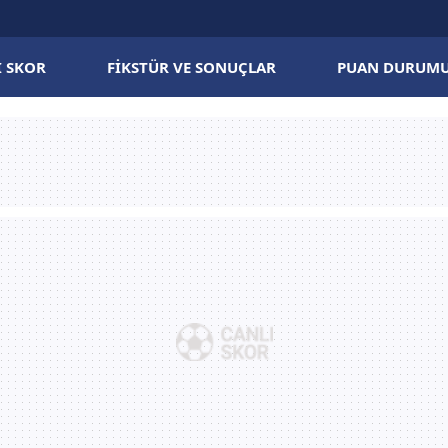
I SKOR
FIKSTÜR VE SONUÇLAR
PUAN DURUM