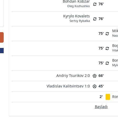
Bohdan Kobzar
76'
Oleg Kozhushko
Kyrylo Kovalets
76'
Serhiy Rybalka
Mik
75'
Naza
Bo
75'
Vita
Bor
75'
Myk
Andriy Tsurikov 2:0
66'
Vladislav Kalitvintsev 1:0
45'
2'
Ro
Başladı