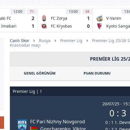
12:00
71
13:00
34
13:
2
1
aki FC
FC Zorya
V-Varen
Luhansk
Nagasaki
1
0
 Imabari
FC Kryvbas
Kyoto Sang
Kriviy Rih
FC
Canlı Skor
Rusya
Premier Lig
Premier Lig 25/26 
Krasnodar maçı
PREMIER LIG 25/
GENEL GÖRÜNÜM
PUAN DURUMU
Premier Lig | 1
20/07/25 - 15:
0 : 3
FC Pari Nizhny Novgorod
0 : 1 1. Devr
Goncharenko, Viktor
0 : 2 2. Devr