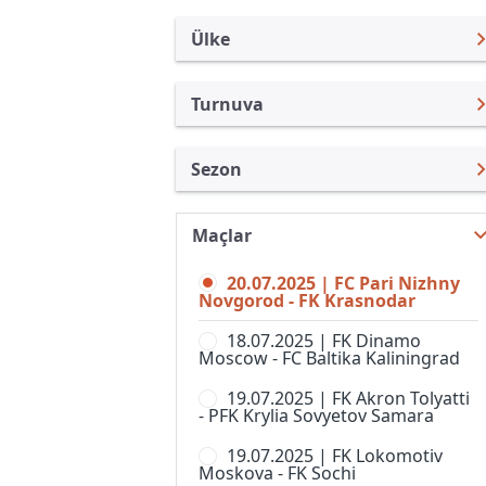
Ülke
Turnuva
Rusya
Premier Lig
Sezon
Türkiye
Rusya Kupası
Premier Lig 25/26
Uluslararası
Süper Kupa
Maçlar
Premier Lig 26/27
Uluslararası Kulüpler
1. Liga
20.07.2025 | FC Pari Nizhny
Premier Lig 24/25
Turkiye
Novgorod - FK Krasnodar
2. Liga, Division A
Premier Lig 23/24
İngiltere
18.07.2025 | FK Dinamo
2. Liga, Division B, Grup 1
Moscow - FC Baltika Kaliningrad
Premier Lig 22/23
İspanya
2. Liga, Division B, Grup 2
19.07.2025 | FK Akron Tolyatti
Premier Lig 21/22
Almanya Amatör
- PFK Krylia Sovyetov Samara
2. Liga, Division B, Grup 3
Premier Lig 20/21
Fransa
19.07.2025 | FK Lokomotiv
2. Liga, Division B, Grup 4
Moskova - FK Sochi