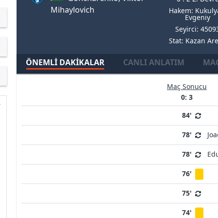
Mihaylovich
Hakem: Kukuly
Evgeniy
Seyirci: 4509
Stat: Kazan Ar
ÖNEMLI DAKIKALAR
CANLI ANLATIM
MAÇ
Maç Sonucu
0: 3
84'
78'
Joa
78'
Ed
76'
75'
74'