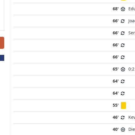
68'
Edu
66'
Joa
66'
Ser
66'
66'
65'
0:2
64'
64'
55'
46'
Kev
40'
Die