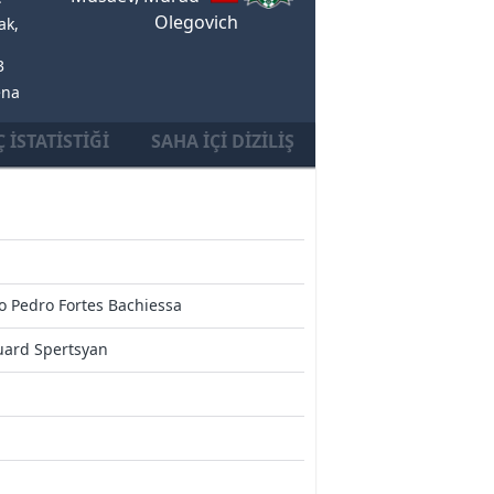
Olegovich
ak,
3
ena
 İSTATISTIĞI
SAHA İÇI DIZILIŞ
o Pedro Fortes Bachiessa
uard Spertsyan