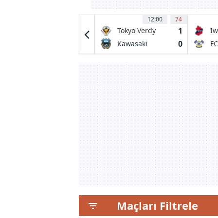
13:00
34
12:00
74
0
1
AD Marco 09
Tokyo Verdy
Iw
0
0
FC Pacos
Kawasaki
FC
Ferreira
Frontale
Maçları Filtrele