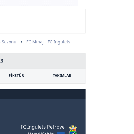
3 Sezonu
FC Minaj - FC Ingulets
23
FİKSTÜR
TAKIMLAR
FC Ingulets Petrove