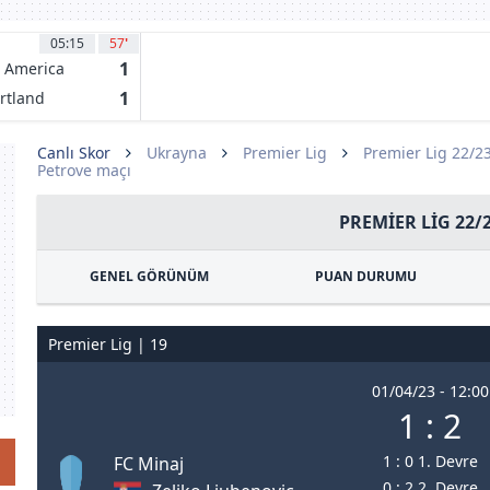
05:15
57
'
1
 America
1
rtland
mbers
Canlı Skor
Ukrayna
Premier Lig
Premier Lig 22/2
Petrove maçı
PREMIER LIG 22/
GENEL GÖRÜNÜM
PUAN DURUMU
Premier Lig | 19
01/04/23 - 12:00
1 : 2
1 : 0 1. Devre
FC Minaj
0 : 2 2. Devre