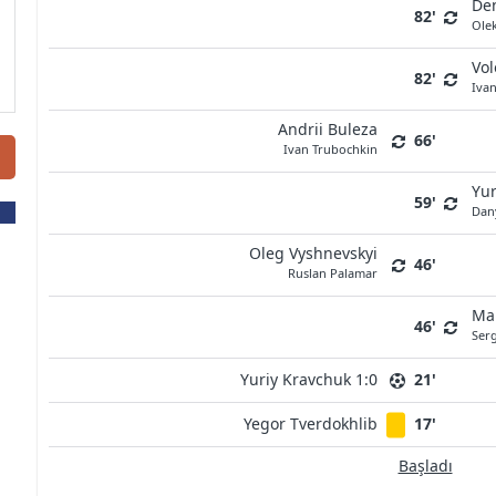
Den
82'
Ole
Vo
82'
Iva
Andrii Buleza
66'
Ivan Trubochkin
Yur
59'
Dan
Oleg Vyshnevskyi
46'
Ruslan Palamar
Ma
46'
Ser
Yuriy Kravchuk 1:0
21'
Yegor Tverdokhlib
17'
Başladı