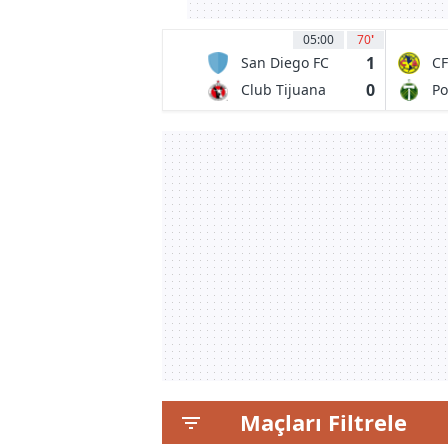
05:00
70
'
1
San Diego FC
CF
0
Club Tijuana
Po
de Caliente
Ti
Maçları Filtrele