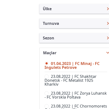
Ülke
Turnuva
Ukrayna
Premier Lig
Sezon
Türkiye
Persha Ligi
Premier Lig 22/23
Uluslararası
Süper Kupa
Maçlar
Premier Lig 26/27
Uluslararası Kulüpler
U19
01.04.2023 | FC Minaj - FC
Premier Lig 25/26
Turkiye
Ingulets Petrove
U21 Şampiyonası
Premier Lig 24/25
İngiltere
23.08.2022 | FC Shakhtar
Ukrayna Kupası
Donetsk - FC Metalist 1925
Premier Lig 23/24
İspanya
Kharkiv
Premier Lig 21/22
Almanya Amatör
23.08.2022 | FC Zorya Luhansk
- FC Vorskla Poltava
Premier Lig 20/21
Fransa
23.08.2022 | FC Chornomorets