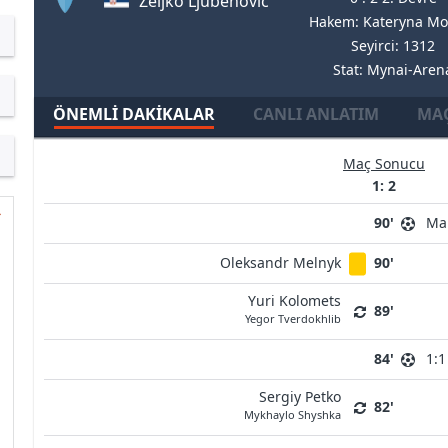
Zeljko Ljubenovic
Hakem: Kateryna Mo
Seyirci: 1312
Stat: Mynai-Aren
ÖNEMLI DAKIKALAR
CANLI ANLATIM
MAÇ
Maç Sonucu
1: 2
90'
Ma
Oleksandr Melnyk
90'
Yuri Kolomets
89'
Yegor Tverdokhlib
84'
1:1
Sergiy Petko
82'
Mykhaylo Shyshka