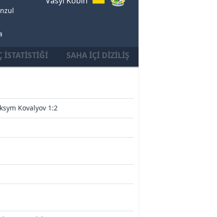
Vasyl Kobin
nzul
a
 İSTATISTIĞI
SAHA İÇI DIZILIŞ
ksym Kovalyov 1:2