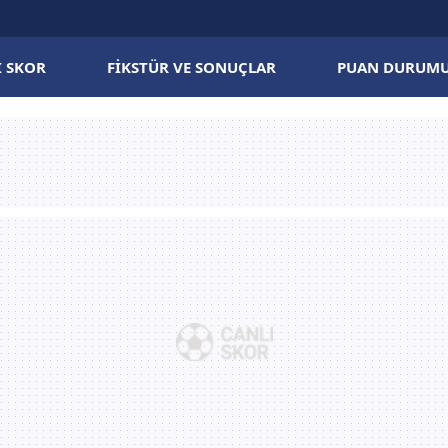
I SKOR
FIKSTÜR VE SONUÇLAR
PUAN DURUM