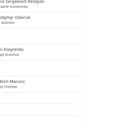
is Sergeevich Rezepov
ksandr Kucherenko
lodymyr Odariuk
n Golovkіn
ii Kozyrenko
ylo Kravchuk
ksim Marusic
giy Chenbay