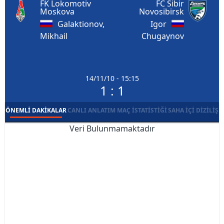
FK Lokomotiv
FC Sibir
Moskova
Novosibirsk
Galaktionov,
Igor
Mikhail
Chugaynov
14/11/10 - 15:15
1 : 1
ÖNEMLI DAKIKALAR
CANLI ANLATIM
MAÇ İSTATISTIĞI
SAHA İÇI DIZILIŞ
Veri Bulunmamaktadır