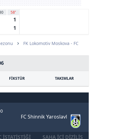
30
58
'
1
1
Sezonu
FK Lokomotiv Moskova - FC
06
FİKSTÜR
TAKIMLAR
00
FC Shinnik Yaroslavl
 İSTATISTIĞI
SAHA İÇI DIZILIŞ