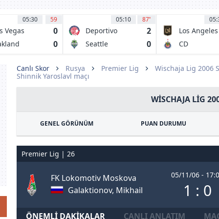
05:30
59
05:10
87
'
05:
0
2
s Vegas
Deportivo
Los Angeles
ghts
Toluca FC
FC
0
0
kland
Seattle
CD
ots SC
Sounders
Guadalajara
Canlı Skor
Rusya
Premier Lig
Wischaja Lig 2006 
Shinnik Yaroslavl maçı
WISCHAJA LIG 20
GENEL GÖRÜNÜM
PUAN DURUMU
Premier Lig | 26
05/11/06 - 17:
FK Lokomotiv Moskova
1 : 0
Galaktionov, Mikhail
ÖNEMLI DAKIKALAR
CANLI ANLATIM
MAÇ