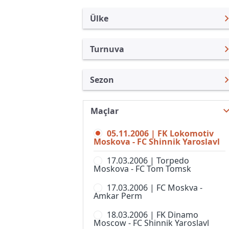
Ülke
Turnuva
Rusya
Premier Lig
Sezon
Türkiye
Rusya Kupası
Wischaja Lig 2006
Uluslararası
Süper Kupa
Maçlar
Premier Lig 26/27
Uluslararası Kulüpler
1. Liga
05.11.2006 | FK Lokomotiv
Premier Lig 25/26
Turkiye
Moskova - FC Shinnik Yaroslavl
2. Liga, Division A
Premier Lig 24/25
İngiltere
17.03.2006 | Torpedo
2. Liga, Division B, Grup 1
Moskova - FC Tom Tomsk
Premier Lig 23/24
İspanya
2. Liga, Division B, Grup 2
17.03.2006 | FC Moskva -
Premier Lig 22/23
Almanya Amatör
Amkar Perm
2. Liga, Division B, Grup 3
Premier Lig 21/22
Fransa
18.03.2006 | FK Dinamo
2. Liga, Division B, Grup 4
Moscow - FC Shinnik Yaroslavl