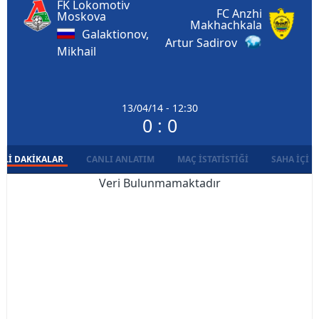
FK Lokomotiv
FC Anzhi
Moskova
Makhachkala
Galaktionov,
Artur Sadirov
Mikhail
13/04/14 - 12:30
0 : 0
LI DAKIKALAR
CANLI ANLATIM
MAÇ İSTATISTIĞI
SAHA İÇI D
Veri Bulunmamaktadır