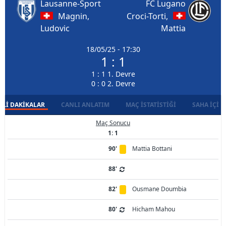
Lausanne-Sport
FC Lugano
Magnin,
Croci-Torti,
Ludovic
Mattia
18/05/25 - 17:30
1 : 1
1 : 1 1. Devre
0 : 0 2. Devre
LI DAKIKALAR
CANLI ANLATIM
MAÇ İSTATISTIĞI
SAHA İÇI D
Maç Sonucu
1: 1
90'
Mattia Bottani
88'
82'
Ousmane Doumbia
80'
Hicham Mahou