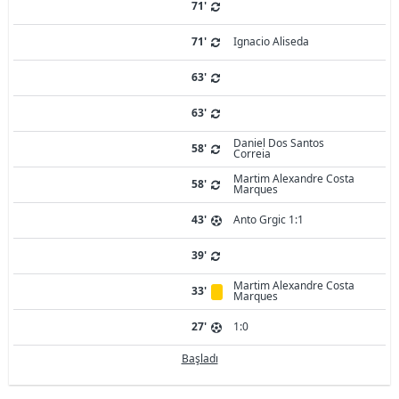
71'
71'
Ignacio Aliseda
63'
63'
Daniel Dos Santos
58'
Correia
Martim Alexandre Costa
58'
Marques
43'
Anto Grgic 1:1
39'
Martim Alexandre Costa
33'
Marques
27'
1:0
Başladı