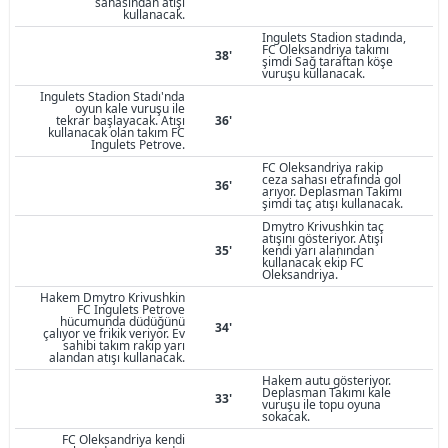
sahasından atışı
kullanacak.
Ingulets Stadion stadında,
FC Oleksandriya takımı
38'
şimdi Sağ taraftan köşe
vuruşu kullanacak.
Ingulets Stadion Stadı'nda
oyun kale vuruşu ile
tekrar başlayacak. Atışı
36'
kullanacak olan takım FC
Ingulets Petrove.
FC Oleksandriya rakip
ceza sahası etrafında gol
36'
arıyor. Deplasman Takımı
şimdi taç atışı kullanacak.
Dmytro Krivushkin taç
atışını gösteriyor. Atışı
35'
kendi yarı alanından
kullanacak ekip FC
Oleksandriya.
Hakem Dmytro Krivushkin
FC Ingulets Petrove
hücumunda düdüğünü
34'
çalıyor ve frikik veriyor. Ev
sahibi takım rakip yarı
alandan atışı kullanacak.
Hakem autu gösteriyor.
Deplasman Takımı kale
33'
vuruşu ile topu oyuna
sokacak.
FC Oleksandriya kendi