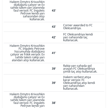
Hakem Dmytro Krivushkin
düdüğünü çalıyor ve Ev
sahibi takım yarı alanında
faul veriyor. FC Ingulets
43'
Petrove kendi yarı
sahasından atışı
kullanacak.
Corner awarded to FC
43'
Oleksandriya.
FC Oleksandriya kendi
42'
yarı sahasında taç
kullanacak.
Hakem Dmytro Krivushkin
FC Ingulets Petrove
hücumunda düdüğünü
41'
çalıyor ve frikik veriyor. Ev
sahibi takım rakip yarı
alandan atışı kullanacak.
Rakip yarı sahada gol
39'
arayan FC Oleksandriya
şimdi taç atışı kullanacak.
Hakem serbest atışa
karar veriyor. FC
39'
Oleksandriya atışı kendi
yarı sahasından
kullanacak.
Hakem Dmytro Krivushkin
düdüğünü çalıyor ve Ev
sahibi takım yarı alanında
faul veriyor. FC Ingulets
38'
Petrove kendi yarı