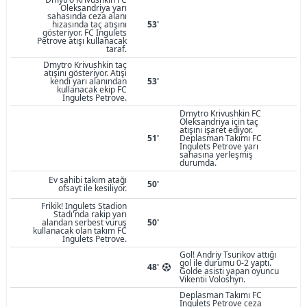
Oleksandriya yarı
sahasında ceza alanı
hizasında taç atışını
53'
gösteriyor. FC Ingulets
Petrove atışı kullanacak
taraf.
Dmytro Krivushkin taç
atışını gösteriyor. Atışı
kendi yarı alanından
53'
kullanacak ekip FC
Ingulets Petrove.
Dmytro Krivushkin FC
Oleksandriya için taç
atışını işaret ediyor.
51'
Deplasman Takımı FC
Ingulets Petrove yarı
sahasına yerleşmiş
durumda.
Ev sahibi takım atağı
50'
ofsayt ile kesiliyor.
Frikik! Ingulets Stadion
Stadı'nda rakip yarı
alandan serbest vuruş
50'
kullanacak olan takım FC
Ingulets Petrove.
Gol! Andriy Tsurikov attığı
gol ile durumu 0-2 yaptı.
48'
Golde asisti yapan oyuncu
Vikentii Voloshyn.
Deplasman Takımı FC
Ingulets Petrove ceza