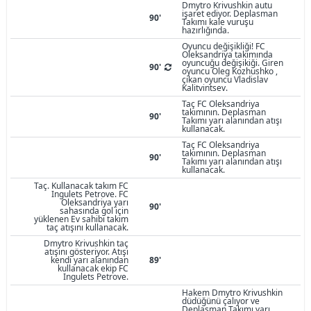
Dmytro Krivushkin autu
işaret ediyor. Deplasman
90'
Takımı kale vuruşu
hazırlığında.
Oyuncu değişikliği! FC
Oleksandriya takımında
oyuncuğu değişikiği. Giren
90'
oyuncu Oleg Kozhushko ,
çıkan oyuncu Vladislav
Kalitvintsev.
Taç FC Oleksandriya
takımının. Deplasman
90'
Takımı yarı alanından atışı
kullanacak.
Taç FC Oleksandriya
takımının. Deplasman
90'
Takımı yarı alanından atışı
kullanacak.
Taç. Kullanacak takım FC
Ingulets Petrove. FC
Oleksandriya yarı
90'
sahasında gol için
yüklenen Ev sahibi takım
taç atışını kullanacak.
Dmytro Krivushkin taç
atışını gösteriyor. Atışı
kendi yarı alanından
89'
kullanacak ekip FC
Ingulets Petrove.
Hakem Dmytro Krivushkin
düdüğünü çalıyor ve
Deplasman Takımı yarı