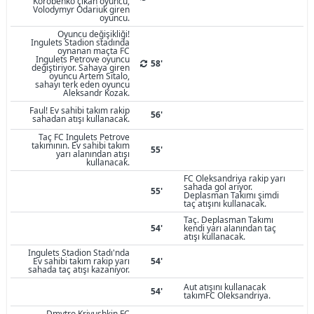
Korobenko çıkan oyuncu,
Volodymyr Odariuk giren
oyuncu.
Oyuncu değişikliği!
Ingulets Stadion stadında
oynanan maçta FC
Ingulets Petrove oyuncu
58'
değiştiriyor. Sahaya giren
oyuncu Artem Sitalo,
sahayı terk eden oyuncu
Aleksandr Kozak.
Faul! Ev sahibi takım rakip
56'
sahadan atışı kullanacak.
Taç FC Ingulets Petrove
takımının. Ev sahibi takım
55'
yarı alanından atışı
kullanacak.
FC Oleksandriya rakip yarı
sahada gol arıyor.
55'
Deplasman Takımı şimdi
taç atışını kullanacak.
Taç. Deplasman Takımı
54'
kendi yarı alanından taç
atışı kullanacak.
Ingulets Stadion Stadı'nda
Ev sahibi takım rakip yarı
54'
sahada taç atışı kazanıyor.
Aut atışını kullanacak
54'
takımFC Oleksandriya.
Dmytro Krivushkin FC