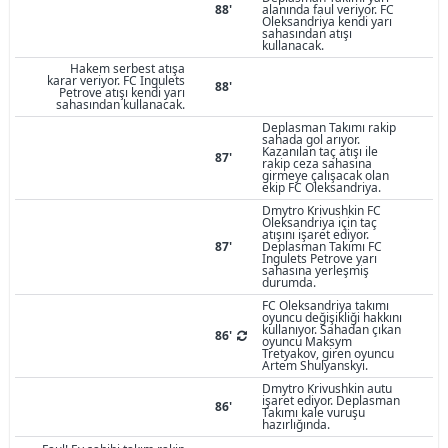
88'
alanında faul veriyor. FC
Oleksandriya kendi yarı
sahasından atışı
kullanacak.
Hakem serbest atışa
karar veriyor. FC Ingulets
88'
Petrove atışı kendi yarı
sahasından kullanacak.
Deplasman Takımı rakip
sahada gol arıyor.
Kazanılan taç atışı ile
87'
rakip ceza sahasına
girmeye çalışacak olan
ekip FC Oleksandriya.
Dmytro Krivushkin FC
Oleksandriya için taç
atışını işaret ediyor.
87'
Deplasman Takımı FC
Ingulets Petrove yarı
sahasına yerleşmiş
durumda.
FC Oleksandriya takımı
oyuncu değişikliği hakkını
kullanıyor. Sahadan çıkan
86'
oyuncu Maksym
Tretyakov, giren oyuncu
Artem Shulyanskyi.
Dmytro Krivushkin autu
işaret ediyor. Deplasman
86'
Takımı kale vuruşu
hazırlığında.