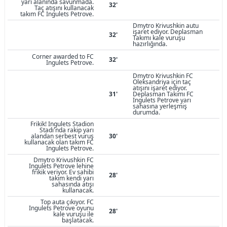
yarı alanında savunmada.
32'
Taç atışını kullanacak
takım FC Ingulets Petrove.
Dmytro Krivushkin autu
işaret ediyor. Deplasman
32'
Takımı kale vuruşu
hazırlığında.
Corner awarded to FC
32'
Ingulets Petrove.
Dmytro Krivushkin FC
Oleksandriya için taç
atışını işaret ediyor.
31'
Deplasman Takımı FC
Ingulets Petrove yarı
sahasına yerleşmiş
durumda.
Frikik! Ingulets Stadion
Stadı'nda rakip yarı
alandan serbest vuruş
30'
kullanacak olan takım FC
Ingulets Petrove.
Dmytro Krivushkin FC
Ingulets Petrove lehine
frikik veriyor. Ev sahibi
28'
takım kendi yarı
sahasında atışı
kullanacak.
Top auta çıkıyor. FC
Ingulets Petrove oyunu
28'
kale vuruşu ile
başlatacak.