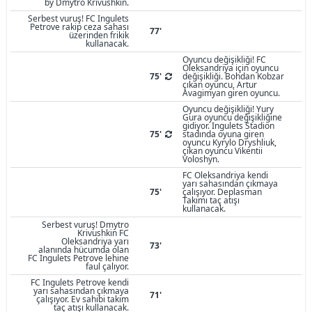
by Dmytro Krivushkin.
Serbest vuruş! FC Ingulets
Petrove rakip ceza sahası
77'
üzerinden frikik
kullanacak.
Oyuncu değişikliği! FC
Oleksandriya için oyuncu
75'
değişikliği. Bohdan Kobzar
çıkan oyuncu, Artur
Avagimyan giren oyuncu.
Oyuncu değişikliği! Yury
Gura oyuncu değişikliğine
gidiyor. Ingulets Stadion
75'
stadında oyuna giren
oyuncu Kyrylo Dryshliuk,
çıkan oyuncu Vikentii
Voloshyn.
FC Oleksandriya kendi
yarı sahasından çıkmaya
75'
çalışıyor. Deplasman
Takımı taç atışı
kullanacak.
Serbest vuruş! Dmytro
Krivushkin FC
Oleksandriya yarı
73'
alanında hücumda olan
FC Ingulets Petrove lehine
faul çalıyor.
FC Ingulets Petrove kendi
yarı sahasından çıkmaya
71'
çalışıyor. Ev sahibi takım
taç atışı kullanacak.