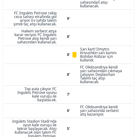
sahasından atışı
kullanacak.
FC Ingulets Petrove rakip
ceza sahası etrafında gol
9'
arıyor. Ev sahibi takım
şimdi taç atışı kullanacak.
Hakem serbest atışa
karar veriyor. FC Ingulets
8'
Petrove atışı kendi yarı
sahasından kullanacak.
Sarı kart! Dmytro
Krivushkin sarı kartını
8'
Bohdan Kobzar için
kullandı.
FC Oleksandriya kendi
yarı sahasından çıkmaya
8'
çalışıyor. Deplasman
Takımı taç atışı
kullanacak.
Top auta çıkıyor. FC
Ingulets Petrove oyunu
7'
kale vuruşu ile
başlatacak.
FC Oleksandriya kendi
6'
yarı sahasında serbest
atış kazanıyor.
Ingulets Stadion Stadı'nda
oyun kale vuruşu ile
tekrar başlayacak. Atışı
5'
kullanacak olan takım FC
Ingulets Petrove.