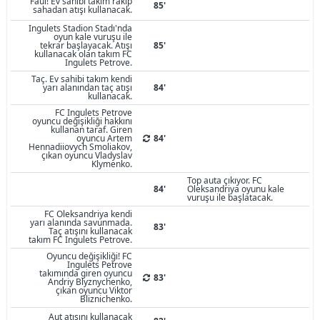
Faul! Ev sahibi takım rakip
85'
sahadan atışı kullanacak.
Ingulets Stadion Stadı'nda
oyun kale vuruşu ile
tekrar başlayacak. Atışı
85'
kullanacak olan takım FC
Ingulets Petrove.
Taç. Ev sahibi takım kendi
yarı alanından taç atışı
84'
kullanacak.
FC Ingulets Petrove
oyuncu değişikliği hakkını
kullanan taraf. Giren
oyuncu Artem
84'
Hennadiiovych Smoliakov,
çıkan oyuncu Vladyslav
Klymenko.
Top auta çıkıyor. FC
84'
Oleksandriya oyunu kale
vuruşu ile başlatacak.
FC Oleksandriya kendi
yarı alanında savunmada.
83'
Taç atışını kullanacak
takım FC Ingulets Petrove.
Oyuncu değişikliği! FC
Ingulets Petrove
takımında giren oyuncu
83'
Andriy Blyznychenko,
çıkan oyuncu Viktor
Bliznichenko.
Aut atışını kullanacak