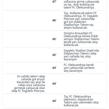
47'
sahasına girme çabasında
ve taç. Atışı kullanacak
takım FC Oleksandriya.
Taç. Kullanacak takım FC
Oleksandriya. FC Ingulets
Petrove yarı sahasında
46'
gol için yüklenen
Deplasman Takımı taç
atışını kullanacak.
Dmytro Krivushkin FC
Oleksandriya lehine frikik
45'
veriyor. Deplasman Takımı
kendi yarı sahasında atışı
kullanacak.
Ingulets Stadion Stadı'nda
Deplasman Takımı rakip
45'
yarı sahada taç atışı
kazanıyor.
FC Oleksandriya kendi
44'
yarı sahasında serbest
atış kazanıyor.
Ev sahibi takım rakip
sahada gol arıyor.
Kazanılan taç atışı ile
44'
rakip ceza sahasına
girmeye çalışacak olan
ekip FC Ingulets Petrove.
Taç FC Oleksandriya
takımının. Deplasman
44'
Takımı yarı alanından atışı
kullanacak.