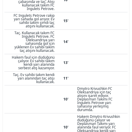
çabasında ve taç. Atışı
kullanacak takım FC
Ingulets Petrove.
FC Ingulets Petrove rakip
yarı sahada gol arıyor. Ev
15'
sahibi takım şimdi taç
atışını kullanacak.
Taç. Kullanacak takım FC
Ingulets Petrove. FC
Oleksandriya yarı
14'
sahasında gol için
yüklenen Ev sahibi takım
taç atışını kullanacak.
Hakem faul için düdüğünü
çalıyor. Ev sahibi takım
13'
kendi yarı alanında
serbest atış kazanıyor.
Taç. Ev sahibi takım kendi
yarı alanından taç atışı
11'
kullanacak.
Dmytro Krivushkin FC
Oleksandriya için taç
atışını işaret ediyor.
10'
Deplasman Takımı FC
Ingulets Petrove yarı
sahasına yerleşmiş
durumda.
Hakem Dmytro Krivushkin
düdüğünü çalıyor ve
Deplasman Takımı yarı
10'
alanında faul veriyor. FC
Oleksandriya kendi yarı