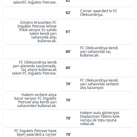
82'
takımFC Ingulets Petrove.
Corner awarded to FC
82'
Oleksandriya.
Dmytro Krivushkin FC
Ingulets Petrove lehine
frikik veriyor. Ev sahibi
81'
takım kendi yarı
sahasında atışı
kullanacak.
FC Oleksandriya kendi
80'
yarı sahasında taç
kullanacak.
FC Oleksandriya kendi
yarı alanında savunmada.
80'
Taç atışını kullanacak
takım FC Ingulets Petrove.
FC Oleksandriya kendi
79'
yarı sahasında serbest
atış kazanıyor.
Hakem serbest atışa
karar veriyor. FC Ingulets
79'
Petrove atışı kendi yarı
sahasından kullanacak.
Hakem autu gösteriyor.
Deplasman Takımı kale
78'
vuruşu ile topu oyuna
sokacak.
FC Ingulets Petrove have
been awarded a corner
78'