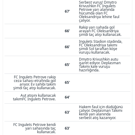
Serbest vuruş! Dmytro
Krivushkin FC Ingulets
Petrove yarı alanında
67'
hücumda olan FC
Oleksandriya lehine faul
çalıyor.
Rakip yarı sahada gol
66'
arayan FC Oleksandriya
şimdi taç atışı kullanacak.
Ingulets Stadion stadında,
FC Oleksandriya takımı
66'
şimdi Sol taraftan köşe
vuruşu kullanacak.
Dmytro Krivushkin autu
işaret ediyor. Deplasman
65'
Takımı kale vuruşu
hazırlığında.
FC Ingulets Petrove rakip
ceza sahası etrafında gol
65'
arıyor. Ev sahibi takım
şimdi taç atışı kullanacak.
Aut atışını kullanacak
64'
takımFC Ingulets Petrove.
Hakem faul için düdüğünü
çalıyor. Deplasman Takımı
63'
kendi yarı alanında
serbest atış kazanıyor.
FC Ingulets Petrove kendi
yarı sahasında taç
63'
kullanacak.