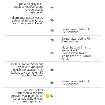
Top auta çıkıyor. FC
Ingulets Petrove oyunu
71'
kale vuruşu ile
başlatacak.
Hakem autu gösteriyor. Ev
sahibi takım kale vuruşu
70'
ile topu oyuna sokacak.
Corner awarded to FC
70'
Oleksandriya.
Corner awarded to FC
70'
Oleksandriya.
Maçın hakemi Dmytro
Krivushkin, FC
69'
Oleksandriya takımı
lehine köşe atışı kararı
verdi.
Ingulets Stadion Stadı'nda
oyun kale vuruşu ile
tekrar başlayacak. Atışı
68'
kullanacak olan takım FC
Ingulets Petrove.
Corner awarded to FC
68'
Oleksandriya.
Sarı kart! Viktor
Bliznichenko sarı kart
görüyor. Maçın geri kalan
67'
süresinde daha dikkatli
olması gerekiyor!