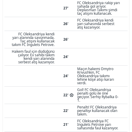
FC Oleksandriya rakip yarı
sahada gol arıyor.
27'
Deplasman Takımı şimdi
taç atışını kullanacak.
FC Oleksandriya kendi
26'
yarı sahasında serbest
atış kazanıyor.
FC Oleksandriya kendi
yarı alanında savunmada.
26'
Taç atışını kullanacak
takım FC Ingulets Petrove.
Hakem faul için düdüğünü
çalıyor. Ev sahibi takım
24'
kendi yarı alanında
serbest atış kazanıyor.
Maçın hakemi Dmytro
Krivushkin, FC
24'
Oleksandriya takımı
lehine köşe atışı kararı
verdi.
Gol! FC Oleksandriya
penaltı golü ile öne
22'
geçiyor. Serhiy Rybalka 0-
1.
Penaltı! FC Oleksandriya
22'
penaltıyı kullanacak olan
takım.
FC Oleksandriya FC
21'
Ingulets Petrove yarı
sahasında faul kazanıyor.