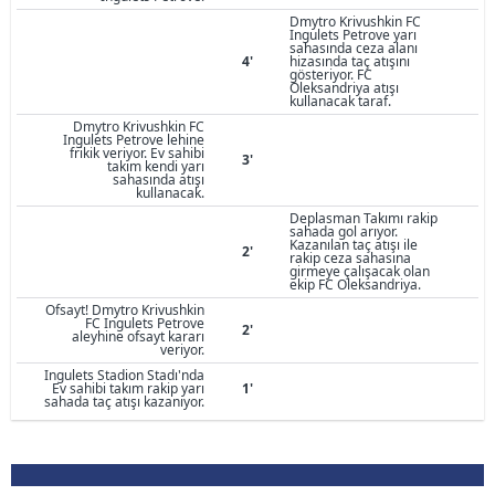
Dmytro Krivushkin FC
Ingulets Petrove yarı
sahasında ceza alanı
4'
hizasında taç atışını
gösteriyor. FC
Oleksandriya atışı
kullanacak taraf.
Dmytro Krivushkin FC
Ingulets Petrove lehine
frikik veriyor. Ev sahibi
3'
takım kendi yarı
sahasında atışı
kullanacak.
Deplasman Takımı rakip
sahada gol arıyor.
Kazanılan taç atışı ile
2'
rakip ceza sahasına
girmeye çalışacak olan
ekip FC Oleksandriya.
Ofsayt! Dmytro Krivushkin
FC Ingulets Petrove
2'
aleyhine ofsayt kararı
veriyor.
Ingulets Stadion Stadı'nda
Ev sahibi takım rakip yarı
1'
sahada taç atışı kazanıyor.