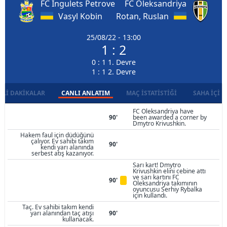
FC Ingulets Petrove
FC Oleksandriya
Vasyl Kobin
Rotan, Ruslan
25/08/22 - 13:00
1 : 2
0 : 1 1. Devre
1 : 1 2. Devre
LI DAKIKALAR
CANLI ANLATIM
MAÇ İSTATISTIĞI
SAHA İÇI D
FC Oleksandriya have
90'
been awarded a corner by
Dmytro Krivushkin.
Hakem faul için düdüğünü
çalıyor. Ev sahibi takım
90'
kendi yarı alanında
serbest atış kazanıyor.
Sarı kart! Dmytro
Krivushkin elini cebine attı
ve sarı kartını FC
90'
Oleksandriya takımının
oyuncusu Serhiy Rybalka
için kullandı.
Taç. Ev sahibi takım kendi
yarı alanından taç atışı
90'
kullanacak.