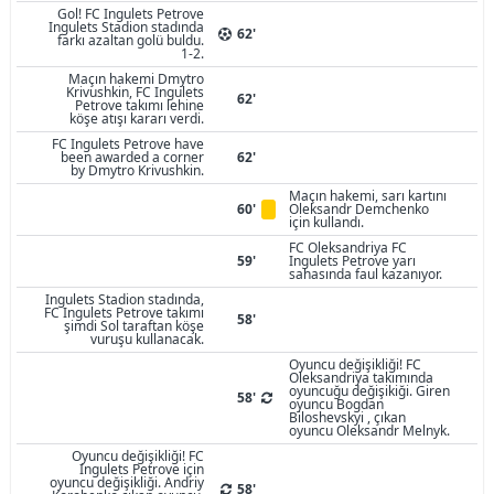
Gol! FC Ingulets Petrove
Ingulets Stadion stadında
62'
farkı azaltan golü buldu.
1-2.
Maçın hakemi Dmytro
Krivushkin, FC Ingulets
62'
Petrove takımı lehine
köşe atışı kararı verdi.
FC Ingulets Petrove have
been awarded a corner
62'
by Dmytro Krivushkin.
Maçın hakemi, sarı kartını
60'
Oleksandr Demchenko
için kullandı.
FC Oleksandriya FC
59'
Ingulets Petrove yarı
sahasında faul kazanıyor.
Ingulets Stadion stadında,
FC Ingulets Petrove takımı
58'
şimdi Sol taraftan köşe
vuruşu kullanacak.
Oyuncu değişikliği! FC
Oleksandriya takımında
oyuncuğu değişikiği. Giren
58'
oyuncu Bogdan
Biloshevskyi , çıkan
oyuncu Oleksandr Melnyk.
Oyuncu değişikliği! FC
Ingulets Petrove için
oyuncu değişikliği. Andriy
58'