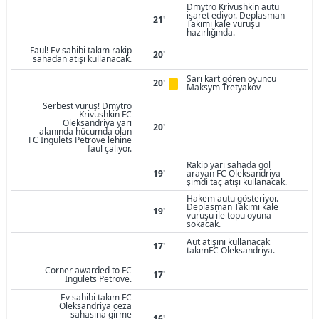
Dmytro Krivushkin autu
işaret ediyor. Deplasman
21'
Takımı kale vuruşu
hazırlığında.
Faul! Ev sahibi takım rakip
20'
sahadan atışı kullanacak.
Sarı kart gören oyuncu
20'
Maksym Tretyakov
Serbest vuruş! Dmytro
Krivushkin FC
Oleksandriya yarı
20'
alanında hücumda olan
FC Ingulets Petrove lehine
faul çalıyor.
Rakip yarı sahada gol
19'
arayan FC Oleksandriya
şimdi taç atışı kullanacak.
Hakem autu gösteriyor.
Deplasman Takımı kale
19'
vuruşu ile topu oyuna
sokacak.
Aut atışını kullanacak
17'
takımFC Oleksandriya.
Corner awarded to FC
17'
Ingulets Petrove.
Ev sahibi takım FC
Oleksandriya ceza
sahasına girme
16'