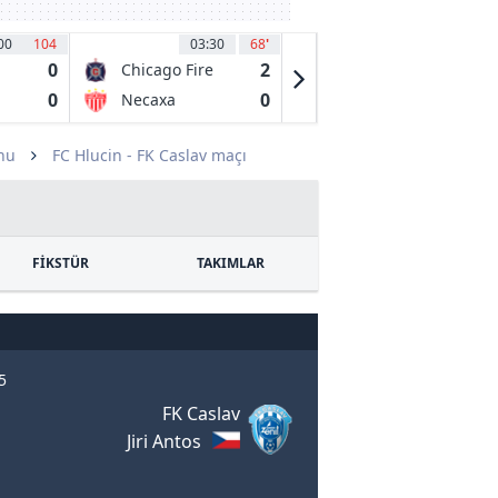
00
104
03:30
68
'
04:00
45
0
2
2
Chicago Fire
Austin FC
0
0
0
Necaxa
Club Tijuana
de Caliente
nu
FC Hlucin - FK Caslav maçı
FİKSTÜR
TAKIMLAR
5
FK Caslav
Jiri Antos