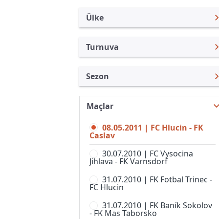
Ülke
Turnuva
Çek Cumhuriyeti
FNL
Sezon
Türkiye
1. Lig, Kadınlar
1.Lig 10/11
Uluslararası
1st Division
Maçlar
FNL 26/27
Uluslararası Kulüpler
2. Liga, Women
08.05.2011 | FC Hlucin - FK
FNL 25/26
Turkiye
Caslav
CFL
FNL 24/25
İngiltere
30.07.2010 | FC Vysocina
Divize A
Jihlava - FK Varnsdorf
FNL 23/24
İspanya
Divize B
31.07.2010 | FK Fotbal Trinec -
FNL 22/23
Almanya Amatör
FC Hlucin
Divize C
FNL 21/22
Fransa
31.07.2010 | FK Baník Sokolov
Divize D
- FK Mas Taborsko