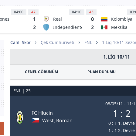
04:00
47
04:10
45
03:
1
0
ones
Real
Kolombiya
egros UDEG
Cartagena FC
2
2
Independiente
Meksika
rrecaminos
Valle Del
AT
Cauca
Canlı Skor
Çek Cumhuriyeti
FNL
1.Lig 10/11 Sezo
1.LIG 10/11
GENEL GÖRÜNÜM
PUAN DURUMU
FNL | 25
08/05/11 - 11:1
1 : 2
FC Hlucin
West, Roman
0 : 1 1. Devre
1 : 1 2. Devre