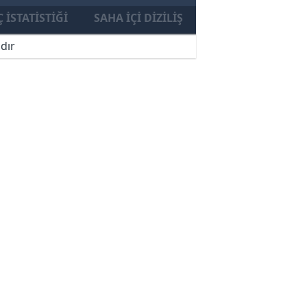
 İSTATISTIĞI
SAHA İÇI DIZILIŞ
dır