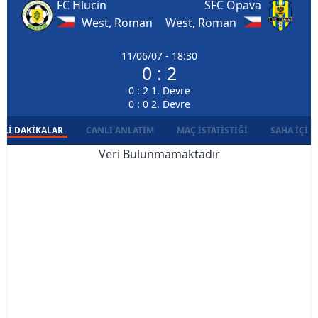
FC Hlucin
SFC Opava
West, Roman
West, Roman
11/06/07 - 18:30
0 : 2
0 : 2 1. Devre
0 : 0 2. Devre
LI DAKIKALAR
CANLI ANLATIM
MAÇ İSTATISTIĞI
SAHA İÇI D
Veri Bulunmamaktadır