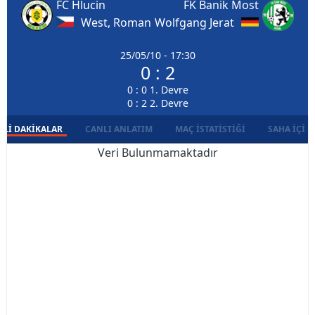
FC Hlucin
FK Banik Most
West, Roman
Wolfgang Jerat
25/05/10 - 17:30
0 : 2
0 : 0 1. Devre
0 : 2 2. Devre
LI DAKIKALAR
CANLI ANLATIM
MAÇ İSTATISTIĞI
SAHA İÇI D
Veri Bulunmamaktadır