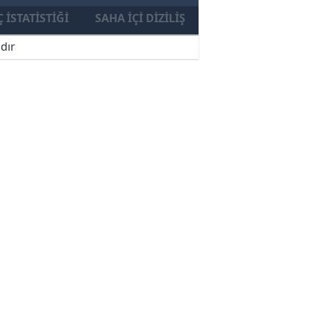
 İSTATISTIĞI
SAHA İÇI DIZILIŞ
dır