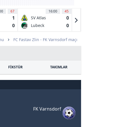
00
67
16:00
45
16:00
67
1
0
5
SV Atlas
Djurgardens
Delmenhorst
IF DFF
0
0
0
Lubeck
IK Uppsala
Fotboll
nu
FC Fastav Zlin - FK Varnsdorf maçı
FİKSTÜR
TAKIMLAR
FK Varnsdorf