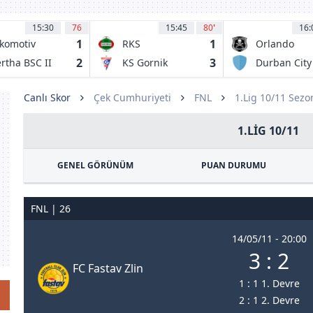
15:30
76
15:45
80
'
16:
1
1
komotiv
RKS
Orlando
ipzig
Radomiak
Pirates FC
2
3
rtha BSC II
KS Gornik
Durban City
Radom
Zabrze
FC
Canlı Skor
Çek Cumhuriyeti
FNL
1.Lig 10/11 Sezo
1.LIG 10/11
GENEL GÖRÜNÜM
PUAN DURUMU
FNL | 26
14/05/11 - 20:00
3 : 2
FC Fastav Zlin
1 : 1 1. Devre
2 : 1 2. Devre