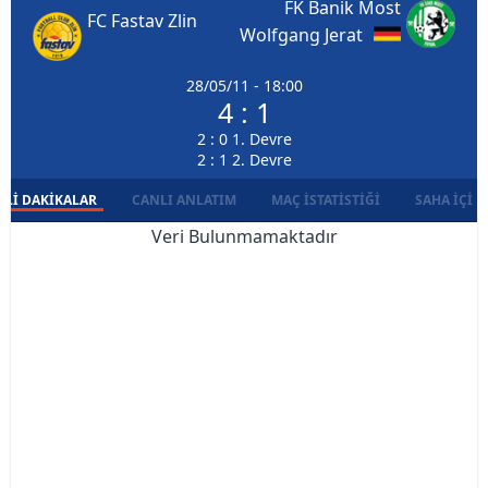
FK Banik Most
FC Fastav Zlin
Wolfgang Jerat
28/05/11 - 18:00
4 : 1
2 : 0 1. Devre
2 : 1 2. Devre
LI DAKIKALAR
CANLI ANLATIM
MAÇ İSTATISTIĞI
SAHA İÇI D
Veri Bulunmamaktadır