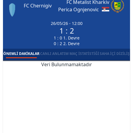
FC Metalist Kharkiv
FC Chernigiv
Perica Ognjenovic
26/05/26 - 12:00
1 : 2
1 : 0 1. Devre
0 : 2 2. Devre
ÖNEMLI DAKIKALAR
CANLI ANLATIM
MAÇ İSTATISTIĞI
SAHA İÇI DIZILIŞ
Veri Bulunmamaktadır