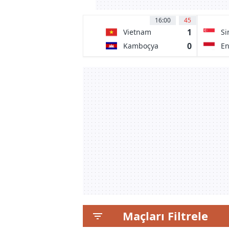
16:00
45
1
Vietnam
Si
0
Kamboçya
E
Maçları Filtrele