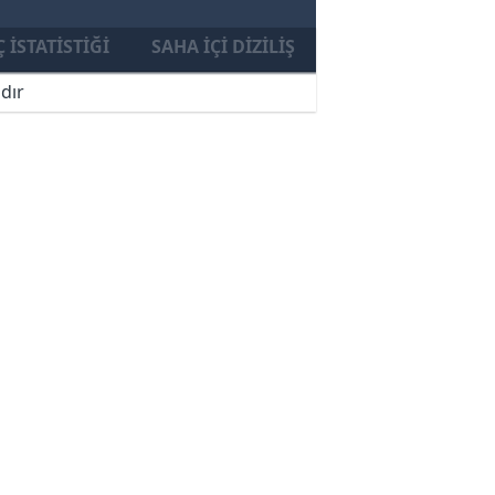
 İSTATISTIĞI
SAHA İÇI DIZILIŞ
dır