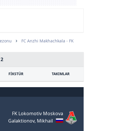
Sezonu
FC Anzhi Makhachkala - FK
12
FİKSTÜR
TAKIMLAR
FK Lokomotiv Moskova
Galaktionov, Mikhail
m