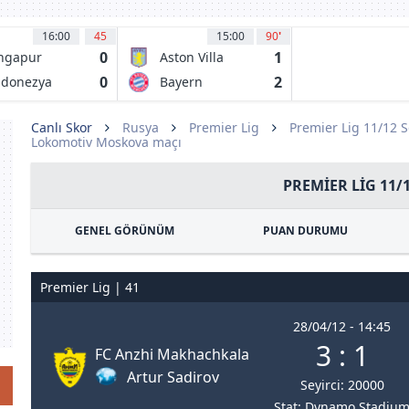
16:00
45
15:00
90
'
0
1
ngapur
Aston Villa
0
2
ndonezya
Bayern
Münih
Canlı Skor
Rusya
Premier Lig
Premier Lig 11/12 
Lokomotiv Moskova maçı
PREMIER LIG 11/
GENEL GÖRÜNÜM
PUAN DURUMU
Premier Lig | 41
28/04/12 - 14:45
3 : 1
FC Anzhi Makhachkala
Artur Sadirov
Seyirci: 20000
Stat: Dynamo Stadiu