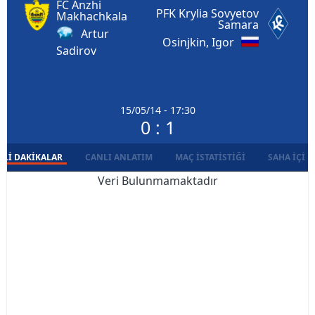
FC Anzhi
PFK Krylia Sovyetov
Makhachkala
Samara
Artur
Osinjkin, Igor
Sadirov
15/05/14 - 17:30
0 : 1
LI DAKIKALAR
CANLI ANLATIM
MAÇ İSTATISTIĞI
SAHA İÇI D
Veri Bulunmamaktadır