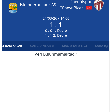
İnegölspor
Iskenderunspor AS
Cüneyt Bicer
24/03/26 - 14:00
1 : 1
0 : 0 1. Devre
1 : 1 2. Devre
LI DAKIKALAR
CANLI ANLATIM
MAÇ İSTATISTIĞI
SAHA İÇI D
Veri Bulunmamaktadır