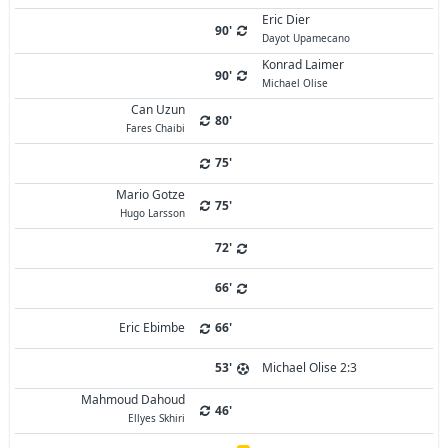
Eric Dier
90'
Dayot Upamecano
Konrad Laimer
90'
Michael Olise
Can Uzun
80'
Fares Chaibi
75'
Mario Gotze
75'
Hugo Larsson
72'
66'
Eric Ebimbe
66'
53'
Michael Olise 2:3
Mahmoud Dahoud
46'
Ellyes Skhiri