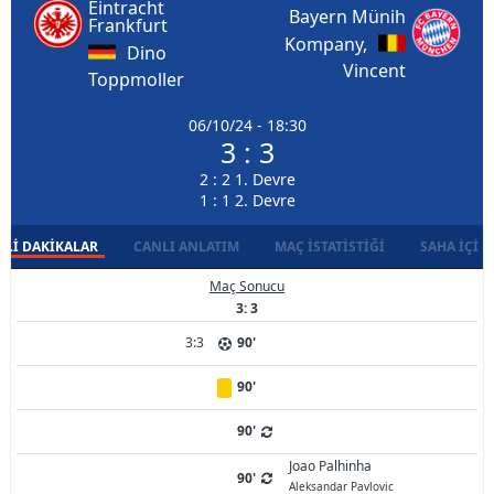
Eintracht
Bayern Münih
Frankfurt
Kompany,
Dino
Vincent
Toppmoller
06/10/24 - 18:30
3 : 3
2 : 2 1. Devre
1 : 1 2. Devre
LI DAKIKALAR
CANLI ANLATIM
MAÇ İSTATISTIĞI
SAHA İÇI D
Maç Sonucu
3: 3
3:3
90'
90'
90'
Joao Palhinha
90'
Aleksandar Pavlovic