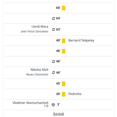
66'
64'
Uerdi Mara
63'
Jean Victor Goncalves
49'
Bernard Tekpetey
48'
46'
Nikoloz Mali
46'
Revaz Chiteishvili
45'
45'
Pedrinho
Vladimer Mamuchashvili
3'
1:0
Başladı