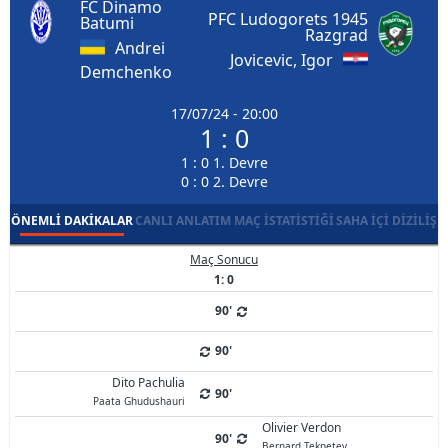
FC Dinamo
PFC Ludogorets 1945
Batumi
Razgrad
Andrei
Jovicevic, Igor
Demchenko
17/07/24 - 20:00
1 : 0
1 : 0 1. Devre
0 : 0 2. Devre
ÖNEMLI DAKIKALAR
CANLI ANLATIM
MAÇ İSTATISTIĞI
SAHA İÇI DIZILIŞ
Maç Sonucu
1: 0
90'
90'
Dito Pachulia
90'
Paata Ghudushauri
Olivier Verdon
90'
Bernard Tekpetey