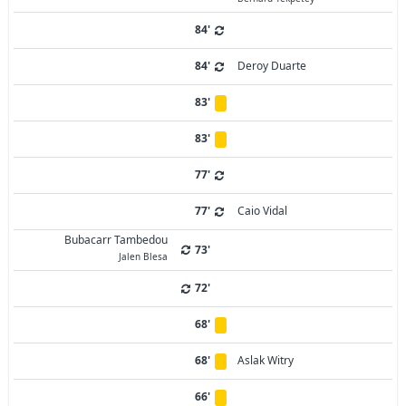
84'
84'
Deroy Duarte
83'
83'
77'
77'
Caio Vidal
Bubacarr Tambedou
73'
Jalen Blesa
72'
68'
68'
Aslak Witry
66'