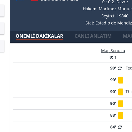
0 : 0 2. Devre
Hakem: Martinez Munuer
Seyirci: 19840
Stat: Estadio de Mendi
ÖNEMLI DAKIKALAR
CANLI ANLATIM
MAÇ
Maç Sonucu
0: 1
90'
Fed
90'
90'
Thi
90'
88'
84'