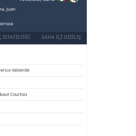
a, Juan
zorroza
 İSTATISTIĞI
SAHA İÇI DIZILIŞ
erico Valverde
baut Courtois