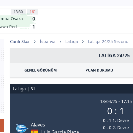
13:30
16
'
GOL
0
amba Osaka
1
rawa Red
iamonds
Canlı Skor
İspanya
LaLiga
LaLiga 24/25 Sezonu
LALIGA 24/25
GENEL GÖRÜNÜM
PUAN DURUMU
LaLiga | 31
13/04/25 - 17:15
0 : 1
0 : 1 1. Devre
Alaves
0 : 0 2. Devre
Luis Garcia Plaza