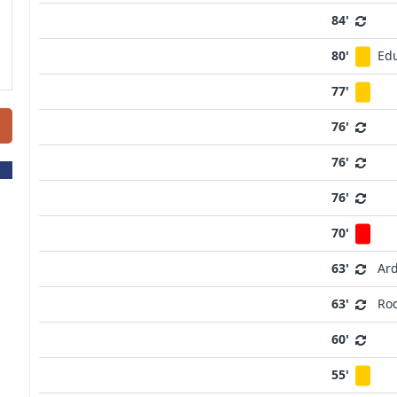
84'
80'
Ed
77'
76'
76'
76'
70'
63'
Ard
63'
Ro
60'
55'