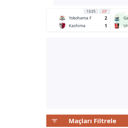
13:25
23
'
2
Yokohama F
G
Marinos
1
Kashima
U
Antlers
D
Maçları Filtrele