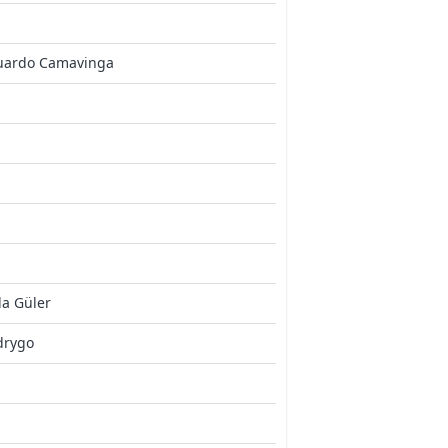
uardo Camavinga
a Güler
drygo