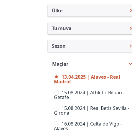
Ülke
Turnuva
İspanya
LaLiga
Sezon
Türkiye
Copa del Rey
LaLiga 24/25
Uluslararası
Süper Kupa
Maçlar
LaLiga 26/27
Uluslararası Kulüpler
Copa de SM La Reina
13.04.2025 | Alaves - Real
LaLiga 25/26
Turkiye
Madrid
Copa Federacion
LaLiga 23/24
İngiltere
15.08.2024 | Athletic Bilbao -
LaLiga 2
Getafe
LaLiga 22/23
Almanya Amatör
Premier Lig, Bayanlar
15.08.2024 | Real Betis Sevilla -
LaLiga 21/22
Fransa
Girona
Primera Federacion
LaLiga 20/21
İtalya
16.08.2024 | Celta de Vigo -
Primera Federacion, Women
Alaves