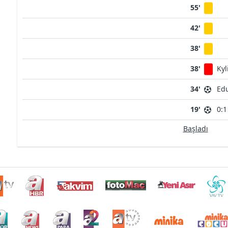
55'
42'
38'
38'
Ky
34'
Ed
19'
0:1
Başladı