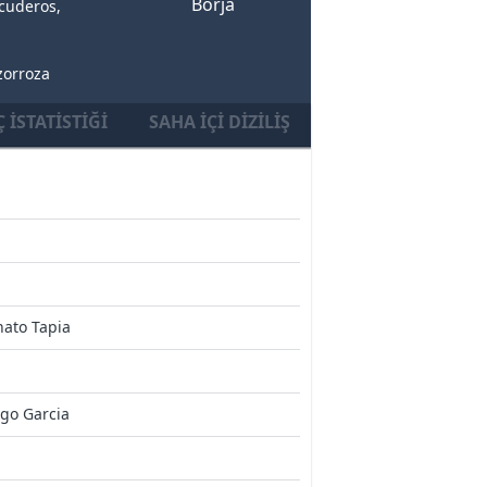
Borja
cuderos,
zorroza
 İSTATISTIĞI
SAHA İÇI DIZILIŞ
ato Tapia
go Garcia