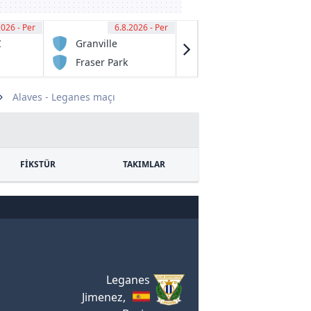
2026 - Per
00
6.8.2026 - Per
13:00
6.8.2026 - Per
13:00
C
Granville
Salisbury
Rage
United
Fraser Park
South
FK
Adelaide FC
Alaves - Leganes maçı
FİKSTÜR
TAKIMLAR
Leganes
Jimenez,