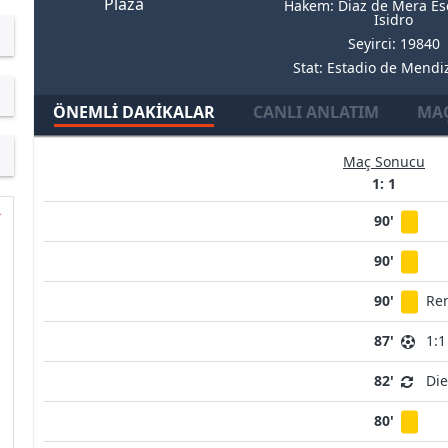
Plaza
Hakem: Diaz de Mera Es
Isidro
Seyirci: 19840
Stat: Estadio de Mendi
ÖNEMLI DAKIKALAR
CANLI ANLATIM
MAÇ
Maç Sonucu
1: 1
90'
90'
90'
Ren
87'
1:1
82'
Die
80'