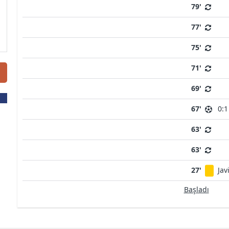
79'
77'
75'
71'
69'
67'
0:1
63'
63'
27'
Jav
Başladı