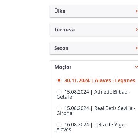
Ülke
Turnuva
İspanya
LaLiga
Sezon
Türkiye
Copa del Rey
LaLiga 24/25
Uluslararası
Süper Kupa
Maçlar
LaLiga 26/27
Uluslararası Kulüpler
Copa de SM La Reina
30.11.2024 | Alaves - Leganes
LaLiga 25/26
Turkiye
Copa Federacion
15.08.2024 | Athletic Bilbao -
LaLiga 23/24
İngiltere
Getafe
LaLiga 2
LaLiga 22/23
Almanya Amatör
15.08.2024 | Real Betis Sevilla -
Premier Lig, Bayanlar
Girona
LaLiga 21/22
Fransa
Primera Federacion
16.08.2024 | Celta de Vigo -
LaLiga 20/21
İtalya
Alaves
Primera Federacion, Women