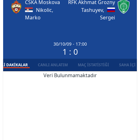
CSKA Moskova
RFK Akhmat Grozny
Nikolic,
Tashuyev,
Marko
Sergei
30/10/09 - 17:00
1 : 0
LI DAKIKALAR
CANLI ANLATIM
MAÇ İSTATISTIĞI
SAHA İÇI D
Veri Bulunmamaktadır