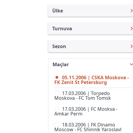
Ülke
Turnuva
Rusya
Premier Lig
Sezon
Türkiye
Rusya Kupası
Wischaja Lig 2006
Uluslararası
Süper Kupa
Maçlar
Premier Lig 26/27
Uluslararası Kulüpler
1. Liga
05.11.2006 | CSKA Moskova -
Premier Lig 25/26
Turkiye
FK Zenit St Petersburg
2. Liga, Division A
Premier Lig 24/25
İngiltere
17.03.2006 | Torpedo
2. Liga, Division B, Grup 1
Moskova - FC Tom Tomsk
Premier Lig 23/24
İspanya
2. Liga, Division B, Grup 2
17.03.2006 | FC Moskva -
Premier Lig 22/23
Almanya Amatör
Amkar Perm
2. Liga, Division B, Grup 3
Premier Lig 21/22
Fransa
18.03.2006 | FK Dinamo
2. Liga, Division B, Grup 4
Moscow - FC Shinnik Yaroslavl