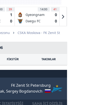
00
39
14:00
41
14:00
41
1
0
0
Gyeongnam
Hwaseong FC
FC
0
0
0
C
Daegu FC
Seoul E-Land
FC
Sezonu
CSKA Moskova - FK Zenit St
06
FİKSTÜR
TAKIMLAR
FK Zenit St Petersburg
ak, Sergey Bogdanovich
 İSTATISTIĞI
SAHA İÇI DIZILIŞ