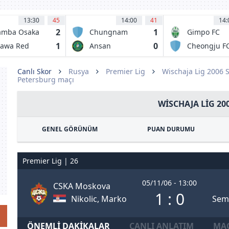
13:30
45
14:00
41
14:
2
1
amba Osaka
Chungnam
Gimpo FC
Asan FC
1
0
rawa Red
Ansan
Cheongju F
iamonds
Greeners FC
Canlı Skor
Rusya
Premier Lig
Wischaja Lig 2006 
Petersburg maçı
WISCHAJA LIG 20
GENEL GÖRÜNÜM
PUAN DURUMU
Premier Lig | 26
05/11/06 - 13:00
CSKA Moskova
1 : 0
Nikolic, Marko
Sem
ÖNEMLI DAKIKALAR
CANLI ANLATIM
MAÇ