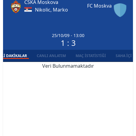
CSKA Moskova
FC Moskva
Nikolic, Marko
25/10/09 - 13:00
1 : 3
LI DAKIKALAR
CANLI ANLATIM
MAÇ İSTATISTIĞI
SAHA İÇI D
Veri Bulunmamaktadır