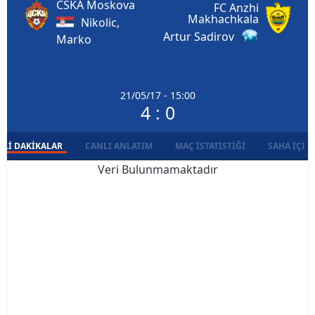
CSKA Moskova
FC Anzhi
Makhachkala
Nikolic,
Artur Sadirov
Marko
21/05/17 - 15:00
4 : 0
LI DAKIKALAR
CANLI ANLATIM
MAÇ İSTATISTIĞI
SAHA İÇI D
Veri Bulunmamaktadır