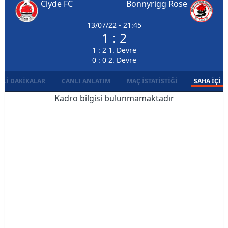
Clyde FC
Bonnyrigg Rose
13/07/22 - 21:45
1 : 2
1 : 2 1. Devre
0 : 0 2. Devre
LI DAKIKALAR
CANLI ANLATIM
MAÇ İSTATISTIĞI
SAHA İÇI D
Kadro bilgisi bulunmamaktadır