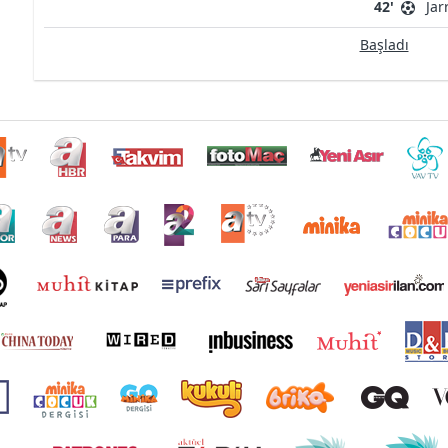
42'
Jar
Başladı