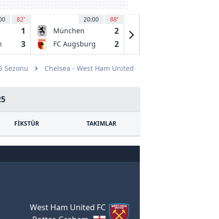
00
82
'
20:00
88
'
20:00
87
1
2
1
München
TSV Aubstadt
3
2
2
n
FC Augsburg
Wacker
II
Burghausen
25 Sezonu
Chelsea - West Ham United
25
FİKSTÜR
TAKIMLAR
West Ham United FC