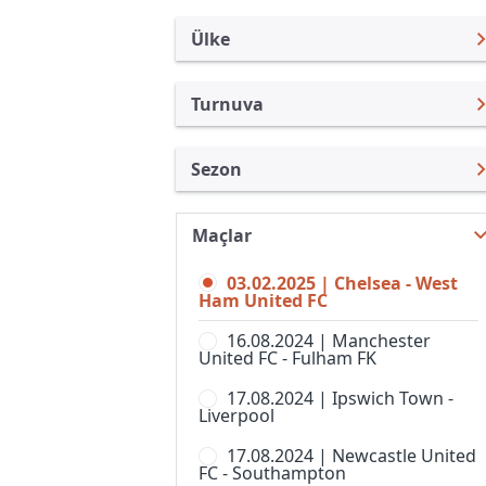
Ülke
Turnuva
İngiltere
Premier Lig
Sezon
Türkiye
Federasyon Kupası
Premier Lig 24/25
Uluslararası
İngiltere Lig Kupası
Maçlar
Premier Lig 26/27
Uluslararası Kulüpler
Community Shield
03.02.2025 | Chelsea - West
Premier Lig 25/26
Turkiye
Ham United FC
FA Cup,Elemeler
Premier Lig 23/24
İspanya
16.08.2024 | Manchester
Football League Trophy
United FC - Fulham FK
Premier Lig 22/23
Almanya Amatör
Lig 1
17.08.2024 | Ipswich Town -
Premier Lig 21/22
Fransa
Liverpool
Lig 2
Premier Lig 20/21
İtalya
17.08.2024 | Newcastle United
National League Cup
FC - Southampton