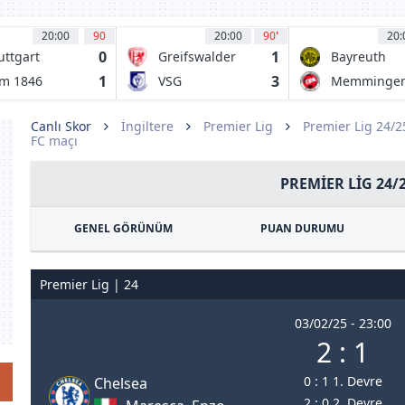
20:00
90
20:00
90
'
20:
0
1
uttgart
Greifswalder
Bayreuth
ckers
FC
1
3
m 1846
VSG
Memminge
Altglienicke
Canlı Skor
İngiltere
Premier Lig
Premier Lig 24/
FC maçı
PREMIER LIG 24/
GENEL GÖRÜNÜM
PUAN DURUMU
Premier Lig | 24
03/02/25 - 23:00
2 : 1
0 : 1 1. Devre
Chelsea
2 : 0 2. Devre