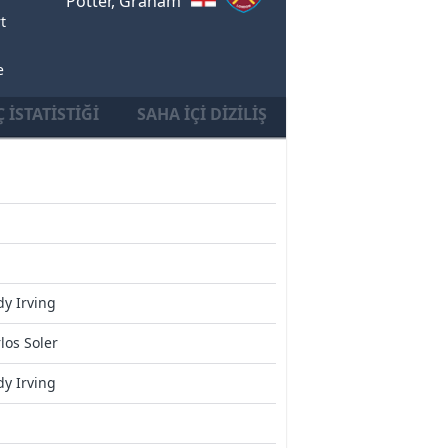
Potter, Graham
t
e
 İSTATISTIĞI
SAHA İÇI DIZILIŞ
y Irving
los Soler
y Irving