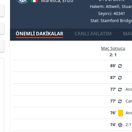
Maresca, Enzo
Hakem: Attwell, Stuar
Seyirci: 40341
Stat: Stamford Bridg
ÖNEMLI DAKIKALAR
CANLI ANLATIM
MAÇ
Maç Sonucu
2: 1
89'
87'
77'
And
77'
Car
76'
And
74'
2:1