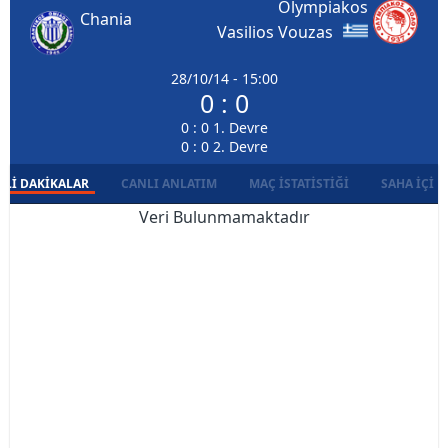
Olympiakos
Chania
Vasilios Vouzas
28/10/14 - 15:00
0 : 0
0 : 0 1. Devre
0 : 0 2. Devre
LI DAKIKALAR
CANLI ANLATIM
MAÇ İSTATISTIĞI
SAHA İÇI D
Veri Bulunmamaktadır