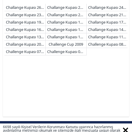
Challange Kupası 26/27
Challange Kupası 25/26
Challange Kupası 24/25
Challange Kupası 23/24
Challange Kupası 22/23
Challange Kupası 21/22
Challange Kupası 19/20
Challange Kupası 18/19
Challange Kupası 17/18
Challange Kupası 16/17
Challange Kupası 15/16
Challange Kupası 14/15
Challange Kupası 13/14
Challange Kupası 12/13
Challange Kupası 11/12
Challange Kupası 2010(10/11)
Challenge Cup 2009
Challenge Kupası 08(2008)
Challenge Kupası 07(2007)
Challenge Kupası 06(2006)
6698 sayılı Kişisel Verilerin Korunması Kanunu uyarınca hazırlanmış
Ülke, Sezon, Lig Seçiniz
aydınlatma metnimizi okumak ve sitemizde ilgili mevzuata uygun olarak