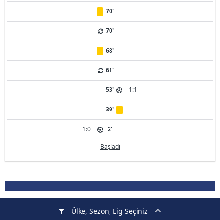
70'
70'
68'
61'
53'
1:1
39'
1:0
2'
Başladı
Ülke, Sezon, Lig Seçiniz