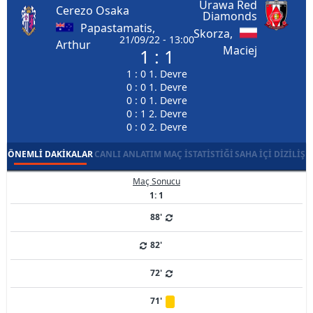
Urawa Red
Cerezo Osaka
Diamonds
Papastamatis,
Skorza,
21/09/22 - 13:00
Arthur
Maciej
1 : 1
1 : 0 1. Devre
0 : 0 1. Devre
0 : 0 1. Devre
0 : 1 2. Devre
0 : 0 2. Devre
ÖNEMLI DAKIKALAR
CANLI ANLATIM
MAÇ İSTATISTIĞI
SAHA İÇI DIZILIŞ
Maç Sonucu
1: 1
88'
82'
72'
71'