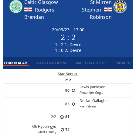
Celtic Glasgow
St Mirren
Rodgers,
Stephen
Brendan
Robinson
20/05/23 - 17:00
2 : 2
1 : 2 1. Devre
1 : 0 2. Devre
LI DAKIKALAR
CANLI ANLATIM
MAÇ İSTATISTIĞI
SAHA İÇI D
Maç Sonucu
2: 2
Lewis Jamieson
90'
Alexander Gogic
Declan Gallagher
83'
Ryan Strain
2:2
81'
Oh Hyeon-gyu
72'
Matt O'Riley