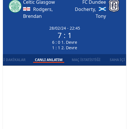
Celtic Glasgow
FC Dundee
Rodgers,
Docherty,
Brendan
Tony
28/02/24 - 22:45
7 : 1
6 : 0 1. Devre
1 : 1 2. Devre
LI DAKIKALAR
CANLI ANLATIM
MAÇ İSTATISTIĞI
SAHA İÇI D