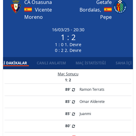
CA Osasuna
Getafe
Vicente
Bordalas,
Moreno
Pepe
16/03/25 - 20:30
1 : 2
1 : 0 1. Devre
0 : 2 2. Devre
LI DAKIKALAR
CANLI ANLATIM
MAÇ İSTATISTIĞI
SAHA İÇI D
Maç Sonucu
1: 2
89'
Ramon Terrats
85'
Omar Alderete
85'
Juanmi
80'