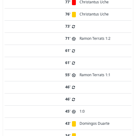
77'
Christantus Uche
76'
Christantus Uche
73'
71'
Ramon Terrats 1:2
61'
61'
55'
Ramon Terrats 1:1
46'
46'
45'
1:0
43'
Domingos Duarte
34'