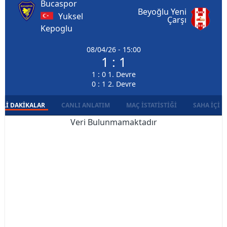
Bucaspor
Beyoğlu Yeni
Yuksel
Çarşı
Kepoglu
08/04/26 - 15:00
1 : 1
1 : 0 1. Devre
0 : 1 2. Devre
LI DAKIKALAR
CANLI ANLATIM
MAÇ İSTATISTIĞI
SAHA İÇI D
Veri Bulunmamaktadır