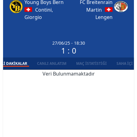
Young Boys Bern
FC Breitenrain
Contini,
Martin
Giorgio
Lengen
27/06/25 - 18:30
1 : 0
LI DAKIKALAR
CANLI ANLATIM
MAÇ İSTATISTIĞI
SAHA İÇI D
Veri Bulunmamaktadır