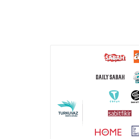
Brezilya
Premier Lig 94/95
31.08.2024 | Arsenal FC -
Bulgaristan
Brighton & Hove Albion FC
Premier Lig 93/94
Burundi
31.08.2024 | Nottingham
Forest - Wolverhampton
Cebelitarık
Wanderers FC
Cezayir
31.08.2024 | Leicester City FC -
Aston Villa
Çek Cumhuriyeti
31.08.2024 | Ipswich Town -
Fulham FK
Çin
31.08.2024 | Everton FC -
Danimarka
Bournemouth
Danimarka Amatör
31.08.2024 | Brentford -
Southampton
Ekvador
31.08.2024 | West Ham United
El Salvador
FC - Manchester City FC
Elektronik Ligler
01.09.2024 | Newcastle United
FC - Tottenham
Endonezya