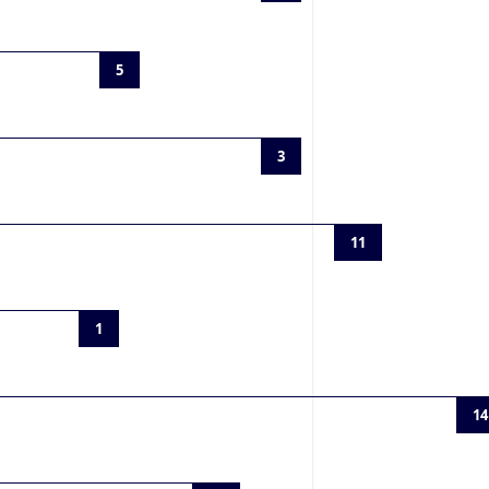
5
3
11
1
14