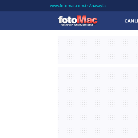
www.fotomac.com.tr Anasayfa
CANL