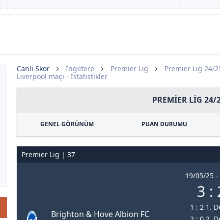
Canlı Skor
İngiltere
Premier Lig
Premier Lig 24/
Liverpool maçı - İstatistikler
PREMIER LIG 24/
GENEL GÖRÜNÜM
PUAN DURUMU
Premier Lig | 37
19/05/25 -
3 : 
1 : 2 1. 
Brighton & Hove Albion FC
2 : 0 2. 