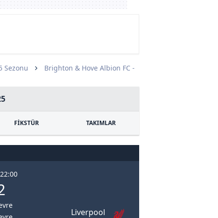
25 Sezonu
Brighton & Hove Albion FC -
25
FİKSTÜR
TAKIMLAR
 22:00
2
Devre
Liverpool
Devre