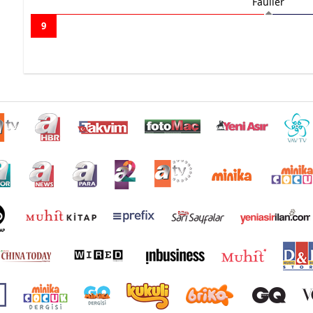
Fauller
9