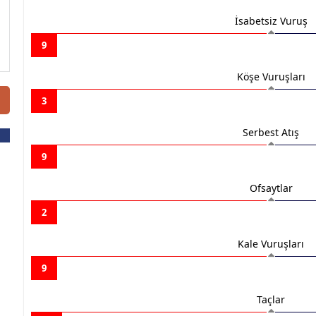
İsabetsiz Vuruş
9
Köşe Vuruşları
3
Serbest Atış
9
Ofsaytlar
2
Kale Vuruşları
9
Taçlar