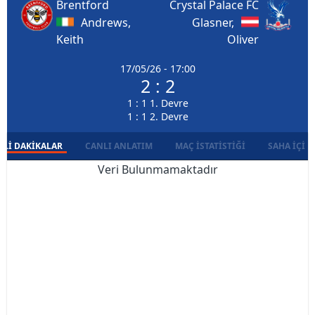
Brentford
Crystal Palace FC
Andrews,
Glasner,
Keith
Oliver
17/05/26 - 17:00
2 : 2
1 : 1 1. Devre
1 : 1 2. Devre
LI DAKIKALAR
CANLI ANLATIM
MAÇ İSTATISTIĞI
SAHA İÇI D
Veri Bulunmamaktadır