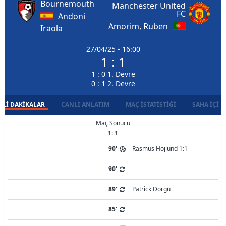
Bournemouth
Manchester United
FC
Andoni
Amorim, Ruben
Iraola
27/04/25 - 16:00
1 : 1
1 : 0 1. Devre
0 : 1 2. Devre
LI DAKIKALAR
CANLI ANLATIM
MAÇ İSTATISTIĞI
SAHA İÇI D
Maç Sonucu
1: 1
90'
Rasmus Hojlund 1:1
90'
89'
Patrick Dorgu
85'