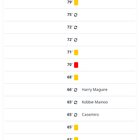
79'
75'
72'
72'
71'
70'
68'
66'
Harry Maguire
65'
Kobbie Mainoo
65'
Casemiro
65'
63'