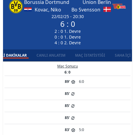
Borussia Dortmund
Union Berlin
Kovac, Niko
Bo Svensson
22/02/25 - 20:30
6 : 0
2 : 0 1. Devre
0 : 0 1. Devre
4 : 0 2. Devre
LI DAKIKALAR
CANLI ANLATIM
MAÇ İSTATISTIĞI
SAHA İÇI D
Maç Sonucu
6: 0
89'
6:0
85'
85'
85'
83'
5:0