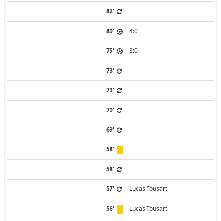
82'
80'
4:0
75'
3:0
73'
73'
70'
69'
58'
58'
57'
Lucas Tousart
56'
Lucas Tousart