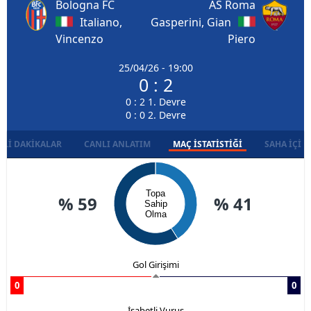
Bologna FC
AS Roma
Italiano,
Gasperini, Gian
Vincenzo
Piero
25/04/26 - 19:00
0 : 2
0 : 2 1. Devre
0 : 0 2. Devre
LI DAKIKALAR
CANLI ANLATIM
MAÇ İSTATISTIĞI
SAHA İÇI D
Topa
% 59
% 41
Sahip
Olma
Gol Girişimi
0
0
İsabetli Vuruş