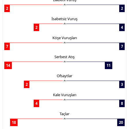
2
2
İsabetsiz Vuruş
2
4
Köşe Vuruşları
7
7
Serbest Atış
14
11
Ofsaytlar
2
3
Kale Vuruşları
4
8
Taçlar
18
20