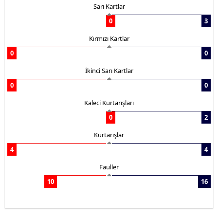
Sarı Kartlar
0
3
Kırmızı Kartlar
0
0
İkinci Sarı Kartlar
0
0
Kaleci Kurtarışları
0
2
Kurtarışlar
4
4
Fauller
10
16