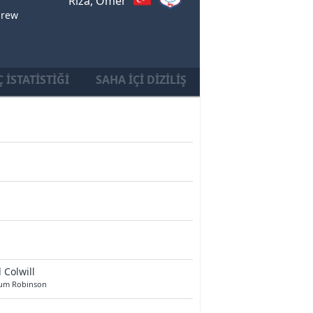
Riza, Omer
drew
 İSTATISTIĞI
SAHA İÇI DIZILIŞ
l Colwill
lum Robinson