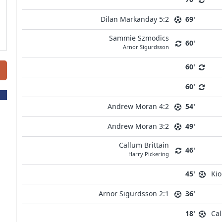
Dilan Markanday 5:2
69'
Sammie Szmodics
60'
Arnor Sigurdsson
60'
60'
Andrew Moran 4:2
54'
Andrew Moran 3:2
49'
Callum Brittain
46'
Harry Pickering
45'
Kio
Arnor Sigurdsson 2:1
36'
18'
Cal