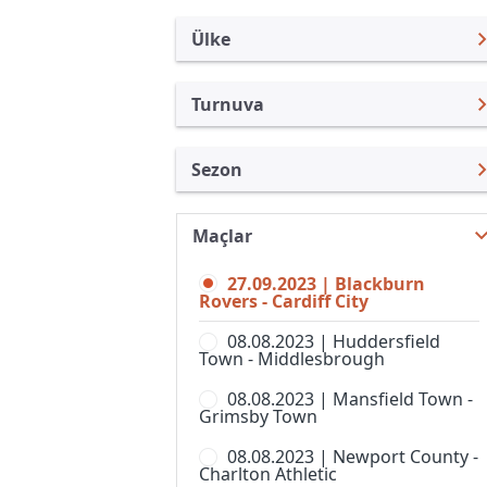
Ülke
Turnuva
İngiltere
İngiltere Lig Kupası
Sezon
Türkiye
Premier Lig
İngiltere Lig Kupası 23/24
Uluslararası
Federasyon Kupası
Maçlar
İngiltere Lig Kupası 26/27
Uluslararası Kulüpler
Community Shield
27.09.2023 | Blackburn
İngiltere Lig Kupası 25/26
Turkiye
Rovers - Cardiff City
FA Cup,Elemeler
İngiltere Lig Kupası 24/25
İspanya
08.08.2023 | Huddersfield
Football League Trophy
Town - Middlesbrough
İngiltere Lig Kupası 22/23
Almanya Amatör
Lig 1
08.08.2023 | Mansfield Town -
İngiltere Lig Kupası 21/22
Fransa
Grimsby Town
Lig 2
İngiltere Lig Kupası 20/21
İtalya
08.08.2023 | Newport County -
National League Cup
Charlton Athletic