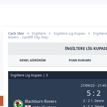
Canlı Skor
İngiltere
İngiltere Lig Kupası
İngilter
Rovers - Cardiff City maçı
İNGILTERE LIG KUPASI
GENEL GÖRÜNÜM
PUAN DURUMU
İngiltere Lig Kupası | 3
27/09/23 - 21:45
5 : 2
2 : 2 1. Devre
Blackburn Rovers
3 : 0 2. Devre