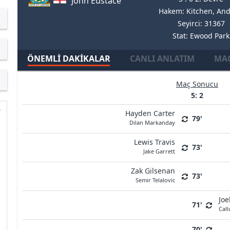
John Eustace
Hakem: Kitchen, An
Seyirci: 31367
Stat: Ewood Park
ÖNEMLI DAKIKALAR
CANLI ANLATIM
MAÇ
Maç Sonucu
5: 2
Hayden Carter
79'
Dilan Markanday
Lewis Travis
73'
Jake Garrett
Zak Gilsenan
73'
Semir Telalovic
Joe
71'
Cal
70'